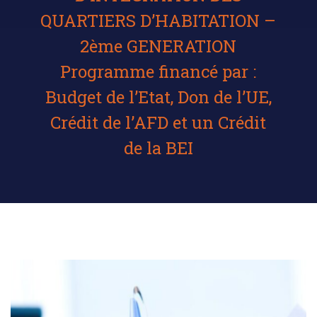
QUARTIERS D’HABITATION –
2ème GENERATION
Programme financé par :
Budget de l’Etat, Don de l’UE,
Crédit de l’AFD et un Crédit
de la BEI