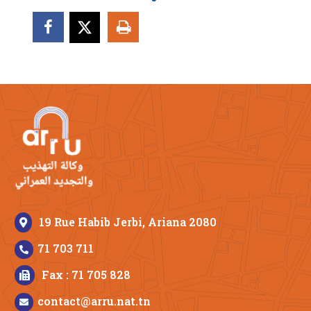
19 Rue Habib Jerbi, Ariana 2080
71 703 711
Fax : 71 705 828
contact@arru.nat.tn