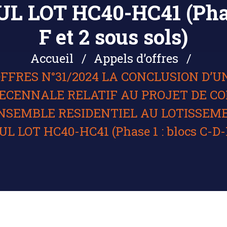
LOT HC40-HC41 (Phase 
F et 2 sous sols)
Accueil
Appels d’offres
OFFRES N°31/2024 LA CONCLUSION D’
ECENNALE RELATIF AU PROJET DE C
ENSEMBLE RESIDENTIEL AU LOTISSEME
OT HC40-HC41 (Phase 1 : blocs C-D-E-