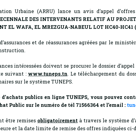
ation Urbaine (ARRU) lance un avis d’appel d’offre
DECENNALE DES INTERVENANTS
RELATIF AU PROJET
L WAFA, EL MREZGUA-NABEUL LOT HC40-HC41 (phase 1
’assurances et de réassurances agréées par le ministèr
nstruction.
ces intéressées doivent se procurer le dossier d’appel 
te suivant :
www.tuneps.tn
. Le téléchargement du dossi
naires sur le système TUNEPS.
 d’achats publics en ligne TUNEPS, vous pouvez contact
hat Public sur le numéro de tél 71566364 et l’email :
tun
nt être remises
obligatoirement
à travers le système d’
’heure et la date limite de remise des offres indiquées ci-