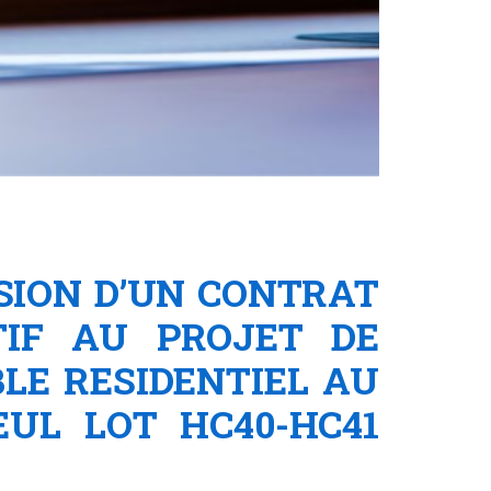
USION D’UN CONTRAT
TIF AU PROJET DE
LE RESIDENTIEL AU
UL LOT HC40-HC41