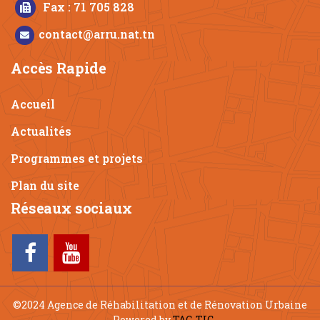
Fax : 71 705 828
contact@arru.nat.tn
Accès Rapide
Accueil
Actualités
Programmes et projets
Plan du site
Réseaux sociaux
©2024 Agence de Réhabilitation et de Rénovation Urbaine
- Powered by
TAC-TIC