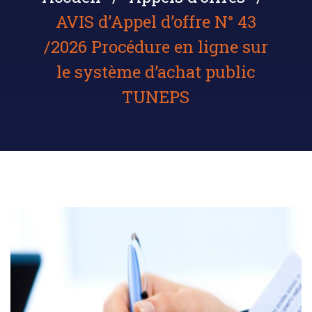
AVIS d’Appel d’offre N° 43
/2026 Procédure en ligne sur
le système d’achat public
TUNEPS