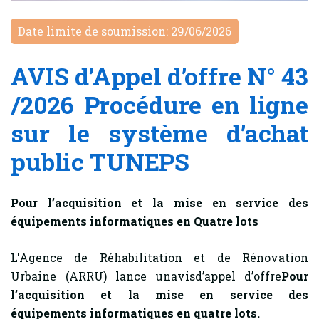
Date limite de soumission: 29/06/2026
AVIS d’Appel d’offre N° 43
/2026 Procédure en ligne
sur le système d’achat
public TUNEPS
Pour l’acquisition et la mise en service des
équipements informatiques en Quatre lots
L'Agence de Réhabilitation et de Rénovation
Urbaine (ARRU) lance unavisd’appel d’offre
Pour
l’acquisition et la
mise en service des
équipements informatiques
en quatre lots
.