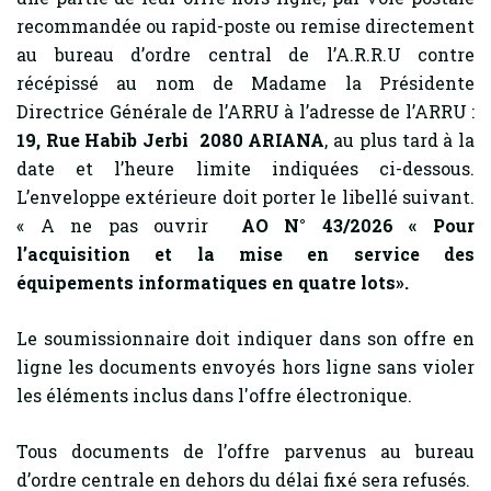
recommandée ou rapid-poste ou remise directement
au bureau d’ordre central de l’A.R.R.U contre
récépissé au nom de Madame la Présidente
Directrice Générale de l’ARRU à l’adresse de l’ARRU :
19, Rue Habib Jerbi 2080 ARIANA
, au plus tard à la
date et l’heure limite indiquées ci-dessous.
L’enveloppe extérieure doit porter le libellé suivant.
« A ne pas ouvrir
AO N° 43/2026 «
Pour
l’acquisition et la mise en service des
équipements informatiques
en quatre lots
».
Le soumissionnaire doit indiquer dans son offre en
ligne les documents envoyés hors ligne sans violer
les éléments inclus dans l'offre électronique.
Tous documents de l’offre parvenus au bureau
d’ordre centrale en dehors du délai fixé sera refusés.