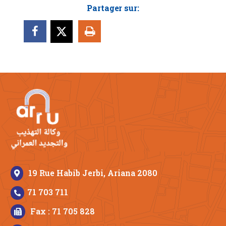
Partager sur:
19 Rue Habib Jerbi, Ariana 2080
71 703 711
Fax : 71 705 828