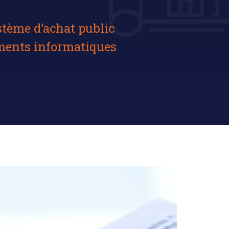
stème d’achat public
ements informatiques