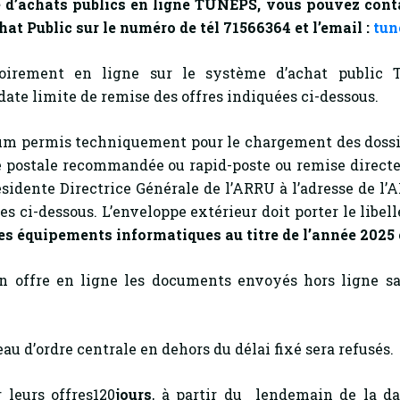
 d’achats publics en ligne TUNEPS, vous pouvez contact
hat Public sur le numéro de tél 71566364 et l’email :
tun
toirement en ligne sur le système d’achat public 
 date limite de remise des offres indiquées ci-dessous.
 permis techniquement pour le chargement des dossier
oie postale recommandée ou rapid-poste ou remise directe
idente Directrice Générale de l’ARRU à l’adresse de l’
ées ci-dessous. L’enveloppe extérieur doit porter le libe
 des équipements informatiques au titre de l’année 2025
n offre en ligne les documents envoyés hors ligne san
u d’ordre centrale en dehors du délai fixé sera refusés.
 leurs offres120
jours
, à partir du lendemain de la dat