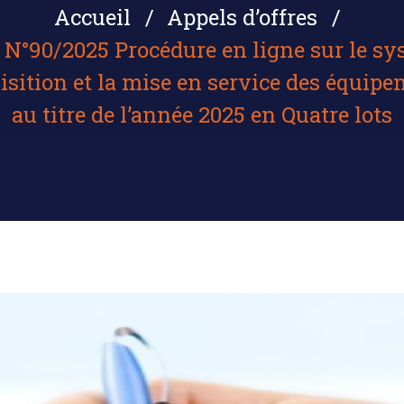
Accueil
Appels d’offres
e N°90/2025 Procédure en ligne sur le sy
sition et la mise en service des équip
au titre de l’année 2025 en Quatre lots