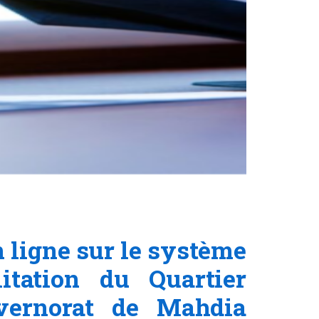
 ligne sur le système
tation du Quartier
ernorat de Mahdia