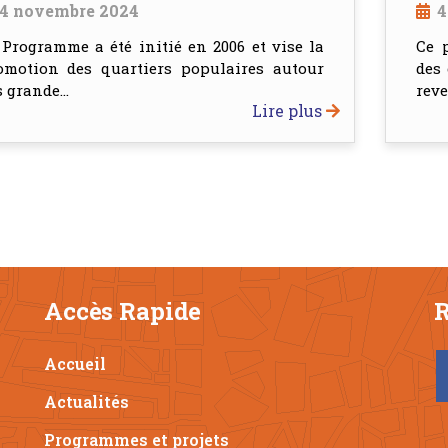
4 novembre 2024
4
 Programme a été initié en 2006 et vise la
Ce 
omotion des quartiers populaires autour
des 
 grande...
reve
Lire plus
Accès Rapide
R
Accueil
Actualités
Programmes et projets