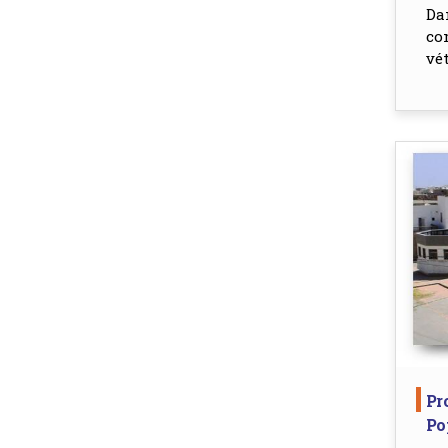
Da
co
vét
Pr
Po