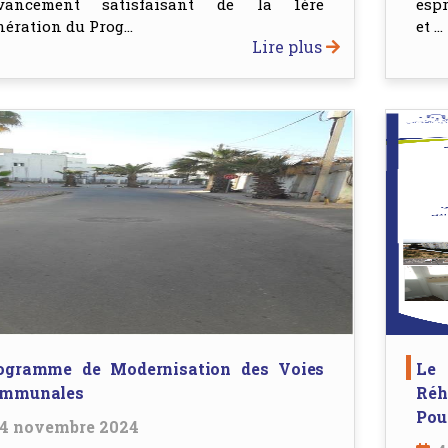
avancement satisfaisant de la 1ère
esp
ération du Prog...
et ...
Lire plus
ogramme de Modernisation des Voies
Le
mmunales
Réh
Pou.
4 novembre 2024