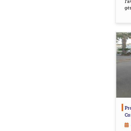
l’
gén
Pr
Co