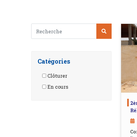
Catégories
Clôturer
En cours
2è
Ré
Co