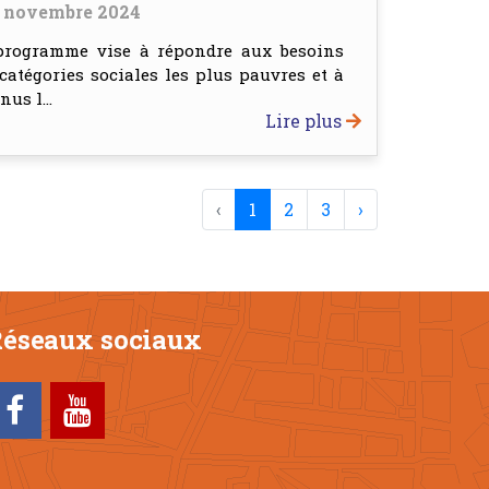
 novembre 2024
programme vise à répondre aux besoins
catégories sociales les plus pauvres et à
nus l...
Lire plus
‹
1
2
3
›
éseaux sociaux